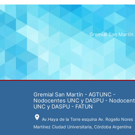
Gremial San Martí
Gremial San Martín - AGTUNC -
Nodocentes UNC y DASPU - Nodocen
UNC y DASPU - FATUN
location_on
Av.Haya de la Torre esquina Av. Rogelio Nores
Martínez Ciudad Universitaria, Córdoba Argentina